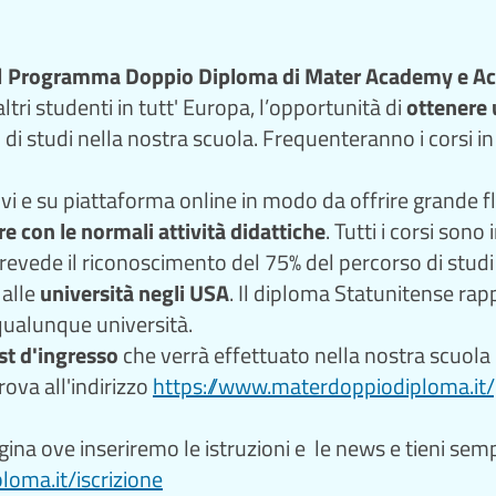
l
Programma Doppio Diploma di Mater Academy e Aca
tri studenti in tutt' Europa, l’opportunità di
ottenere 
i studi nella nostra scuola. Frequenteranno i corsi 
tivi e su piattaforma online in modo da offrire grande f
ire con le normali attività didattiche
. Tutti i corsi son
evede il riconoscimento del 75% del percorso di studi i
 alle
università negli USA
. Il diploma Statunitense rap
r qualunque università.
st d'ingresso
che verrà effettuato nella nostra scuola 
rova all'indirizzo
https://www.materdoppiodiploma.it
a ove inseriremo le istruzioni e le news e tieni sempr
oma.it/iscrizione